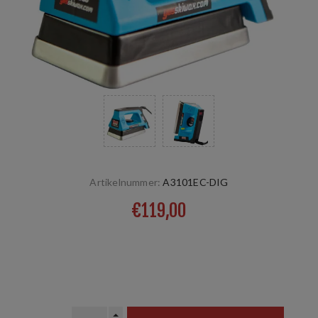
Artikelnummer:
A3101EC-DIG
€119,00
mit digitaler Temperaturanzeige, das 10mm starke
Bügeleisen garantiert gute Hitze-Stabilität, ist trotzdem
leicht und ideal für intensiven Gebrauch.