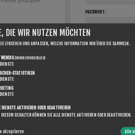
re bisher getätigten
PASSWORT:
E, DIE WIR NUTZEN MÖCHTEN
Angemeldet bleiben
SIE EINSEHEN UND ANPASSEN, WELCHE INFORMATION WIR ÜBER SIE SAMMELN.
TWENDIG
(IMMER ERFORDERLICH)
DIENSTE
UCHER-STATISTIKEN
DIENSTE
RKETING
DIENSTE
LOGIN / REGISTRIERUNG
E DIENSTE AKTIVIEREN ODER DEAKTIVIEREN
 DIESEM SCHALTER KÖNNEN SIE ALLE DIENSTE AKTIVIEREN ODER DEAKTIVIEREN.
r Ihre Login- / Registrierungsinformationen ein. Sie können dies 
Site bearbeiten.
e akzeptieren
Alle 