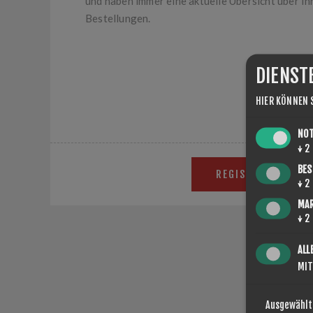
und haben immer eine aktuelle Übersicht über Ih
Bestellungen.
DIENST
HIER KÖNNEN 
NO
↓
2
BES
REGISTRIERUNG
↓
2
MA
↓
2
ALL
MIT
Geben Sie hie
Ausgewählt