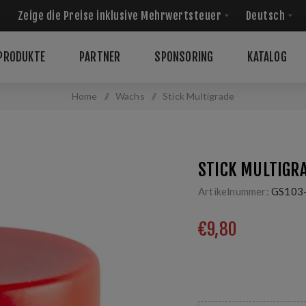
PRODUKTE
PARTNER
SPONSORING
KATALOG
Home
/
Wachs
/
Stick Multigrade
STICK MULTIGR
Artikelnummer:
GS103
€9,80
glänzende Spur, weich