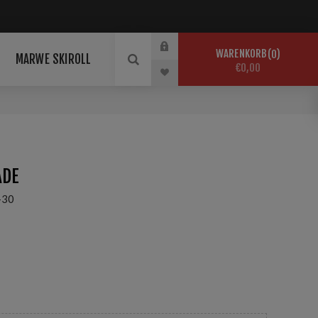
WARENKORB
0
MARWE SKIROLL
€0,00
ADE
-30
er Schnee Temp:0/-3°C