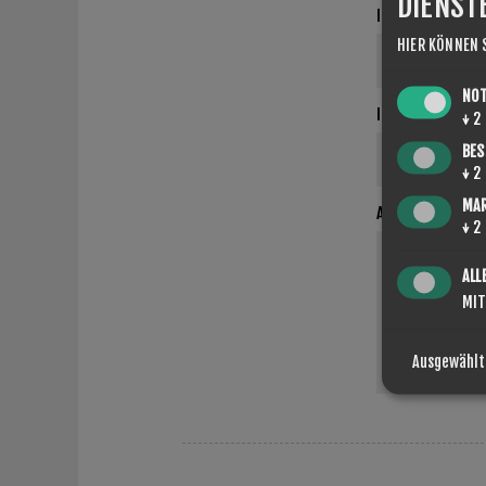
DIENST
IHR NAME
HIER KÖNNEN 
NO
IHRE E-MAIL
↓
2
BES
↓
2
MA
ANFRAGE
↓
2
ALL
MIT
Ausgewählt