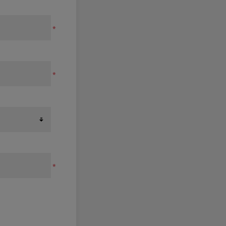
*
*
*