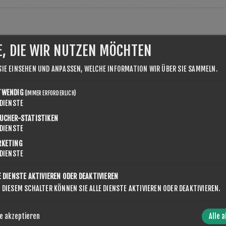
E, DIE WIR NUTZEN MÖCHTEN
SIE EINSEHEN UND ANPASSEN, WELCHE INFORMATION WIR ÜBER SIE SAMMELN.
NUMMER:
TWENDIG
(IMMER ERFORDERLICH)
DIENSTE
msatzsteuernummer inkl. des Ländercodes ein (z.B. DE123456789)
UCHER-STATISTIKEN
DIENSTE
RKETING
DIENSTE
E DIENSTE AKTIVIEREN ODER DEAKTIVIEREN
 DIESEM SCHALTER KÖNNEN SIE ALLE DIENSTE AKTIVIEREN ODER DEAKTIVIEREN.
R
e akzeptieren
Alle 