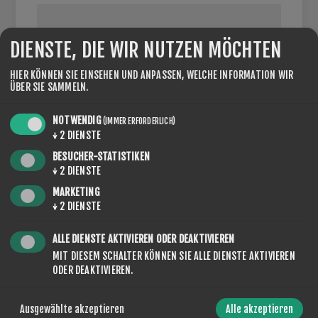
DIENSTE, DIE WIR NUTZEN MÖCHTEN
UMSATZSTEUERNUMMER:
HIER KÖNNEN SIE EINSEHEN UND ANPASSEN, WELCHE INFORMATION WIR
ÜBER SIE SAMMELN.
Geben Sie die Umsatzsteuernummer inkl. des
NOTWENDIG
(IMMER ERFORDERLICH)
Ländercodes ein (z.B. DE123456789)
↓
2
DIENSTE
BESUCHER-STATISTIKEN
↓
2
DIENSTE
OPTIONEN
MARKETING
↓
2
DIENSTE
ALLE DIENSTE AKTIVIEREN ODER DEAKTIVIEREN
MIT DIESEM SCHALTER KÖNNEN SIE ALLE DIENSTE AKTIVIEREN
NEWSLETTER
ODER DEAKTIVIEREN.
Ausgewählte akzeptieren
Alle akzeptieren