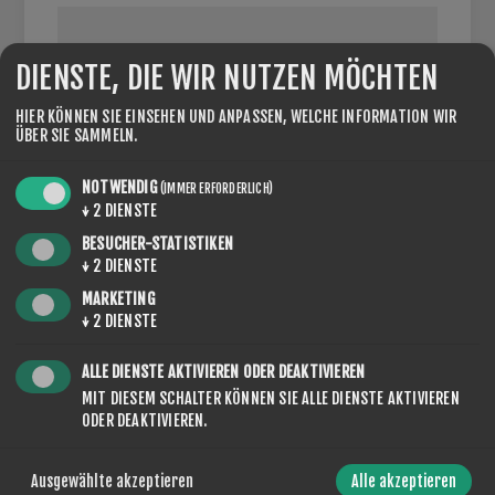
DIENSTE, DIE WIR NUTZEN MÖCHTEN
UMSATZSTEUERNUMMER:
HIER KÖNNEN SIE EINSEHEN UND ANPASSEN, WELCHE INFORMATION WIR
ÜBER SIE SAMMELN.
Geben Sie die Umsatzsteuernummer inkl. des
NOTWENDIG
(IMMER ERFORDERLICH)
Ländercodes ein (z.B. DE123456789)
↓
2
DIENSTE
BESUCHER-STATISTIKEN
↓
2
DIENSTE
OPTIONEN
MARKETING
↓
2
DIENSTE
ALLE DIENSTE AKTIVIEREN ODER DEAKTIVIEREN
MIT DIESEM SCHALTER KÖNNEN SIE ALLE DIENSTE AKTIVIEREN
NEWSLETTER
ODER DEAKTIVIEREN.
Ausgewählte akzeptieren
Alle akzeptieren