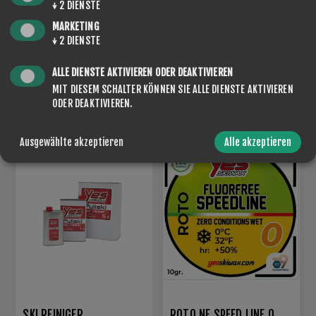
↓
2
DIENSTE
MARKETING
↓
2
DIENSTE
ALLE DIENSTE AKTIVIEREN ODER DEAKTIVIEREN
BENUTZER, DIE DIESEN ARTIKEL GEKAUFT
MIT DIESEM SCHALTER KÖNNEN SIE ALLE DIENSTE AKTIVIEREN
HABEN, HABEN AUCH GEKAUFT
ODER DEAKTIVIEREN.
Ausgewählte akzeptieren
Alle akzeptieren
SKI REINIGER
ROTO NF SPEED LINE 0