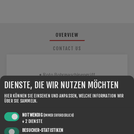
OVERVIEW
CONTACT US
• Roto Bohrmaschinengriff
• Kork für die Bohrmaschine (89mm)
DIENSTE, DIE WIR NUTZEN MÖCHTEN
• 3 Woll-Applikatoren (89mm)
HIER KÖNNEN SIE EINSEHEN UND ANPASSEN, WELCHE INFORMATION WIR
• 3 Produkte der Linie ROTO NF
ÜBER SIE SAMMELN.
SPEED LINE
(Roto NF Speed Line 4, Roto NF Speed Line 10,
NOTWENDIG
(IMMER ERFORDERLICH)
Roto NF Speed Line 15 )
↓
2
DIENSTE
BESUCHER-STATISTIKEN