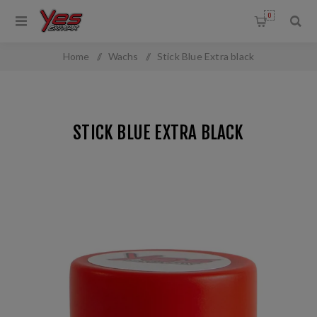
0
Home
/
Wachs
/
Stick Blue Extra black
STICK BLUE EXTRA BLACK