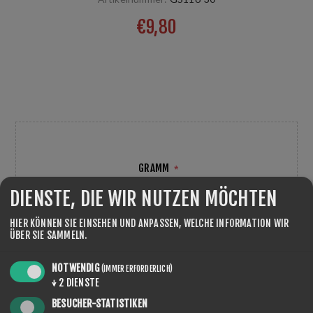
€9,80
Neues Produkt, weiter Anwendungsbereich, im WC schon
bis zu -18°C verwendet, sehr resistent bei aggressiven
Schneeverhältnissen. Temp:-8/-15°C
GRAMM
*
DIENSTE, DIE WIR NUTZEN MÖCHTEN
HIER KÖNNEN SIE EINSEHEN UND ANPASSEN, WELCHE INFORMATION WIR
ÜBER SIE SAMMELN.
NOTWENDIG
(IMMER ERFORDERLICH)
MENGE:
KAUFEN
↓
2
DIENSTE
BESUCHER-STATISTIKEN