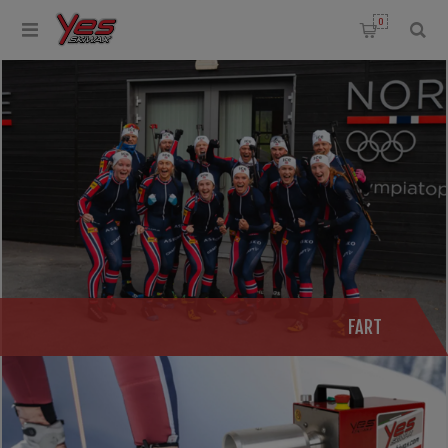
0
FART