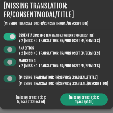
[MISSING TRANSLATION:
FR/CONSENTMODAL/TITLE]
BROSSE ROTATIVE KIT
MACHINE À FARTER
€168,00
€319,00
[MISSING TRANSLATION: FR/CONSENTMODAL/DESCRIPTION]
ESSENTIAL
[MISSING TRANSLATION: FR/SERVICE/REQUIRED/TITLE]
↓
2
[MISSING TRANSLATION: FR/PURPOSEITEM/SERVICES]
ANALYTICS
↓
2
[MISSING TRANSLATION: FR/PURPOSEITEM/SERVICES]
MARKETING
↓
2
[MISSING TRANSLATION: FR/PURPOSEITEM/SERVICES]
[MISSING TRANSLATION: FR/SERVICE/DISABLEALL/TITLE]
[MISSING TRANSLATION: FR/SERVICE/DISABLEALL/DESCRIPTION]
ROTO NF SPEED LINE
SPONGE LIQUID RACING
SUPER WET
SUPERWET 0
[missing translation:
[missing translation:
fr/acceptSelected]
fr/acceptAll]
€95,20
€56,00