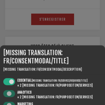
S'ENREGISTRER
VOUS ÊTES DÉJÀ CLIENT
[MISSING TRANSLATION:
E-MAIL:
FR/CONSENTMODAL/TITLE]
[MISSING TRANSLATION: FR/CONSENTMODAL/DESCRIPTION]
MOT DE PASSE:
ESSENTIAL
[MISSING TRANSLATION: FR/SERVICE/REQUIRED/TITLE]
↓
2
[MISSING TRANSLATION: FR/PURPOSEITEM/SERVICES]
ANALYTICS
↓
2
[MISSING TRANSLATION: FR/PURPOSEITEM/SERVICES]
Se souvenir de moi
Mot de passe oublié ?
MARKETING