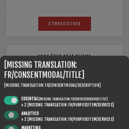
S'ENREGISTRER
VOUS ÊTES DÉJÀ CLIENT
[MISSING TRANSLATION:
E-MAIL:
FR/CONSENTMODAL/TITLE]
[MISSING TRANSLATION: FR/CONSENTMODAL/DESCRIPTION]
MOT DE PASSE:
ESSENTIAL
[MISSING TRANSLATION: FR/SERVICE/REQUIRED/TITLE]
↓
2
[MISSING TRANSLATION: FR/PURPOSEITEM/SERVICES]
ANALYTICS
↓
2
[MISSING TRANSLATION: FR/PURPOSEITEM/SERVICES]
Se souvenir de moi
Mot de passe oublié ?
MARKETING