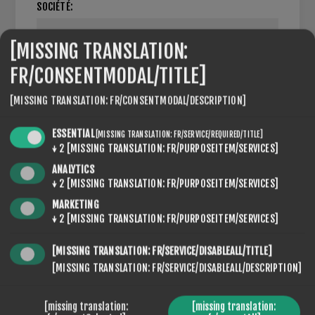
SOCIÉTÉ:
[MISSING TRANSLATION:
FR/CONSENTMODAL/TITLE]
NUMÉRO DE TVA:
[MISSING TRANSLATION: FR/CONSENTMODAL/DESCRIPTION]
NOTE : Entrer le numéro de TVA avec le code du pays
ESSENTIAL
[MISSING TRANSLATION: FR/SERVICE/REQUIRED/TITLE]
(e.g. GB 111 111 11)
↓
2
[MISSING TRANSLATION: FR/PURPOSEITEM/SERVICES]
ANALYTICS
↓
2
[MISSING TRANSLATION: FR/PURPOSEITEM/SERVICES]
PARAMÈTRES
MARKETING
↓
2
[MISSING TRANSLATION: FR/PURPOSEITEM/SERVICES]
[MISSING TRANSLATION: FR/SERVICE/DISABLEALL/TITLE]
[MISSING TRANSLATION: FR/SERVICE/DISABLEALL/DESCRIPTION]
NEWSLETTER
[missing translation:
[missing translation: