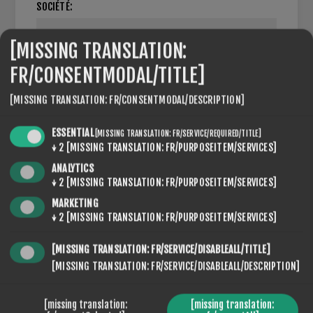
SOCIÉTÉ:
[MISSING TRANSLATION:
FR/CONSENTMODAL/TITLE]
NUMÉRO DE TVA:
[MISSING TRANSLATION: FR/CONSENTMODAL/DESCRIPTION]
NOTE : Entrer le numéro de TVA avec le code du pays
ESSENTIAL
[MISSING TRANSLATION: FR/SERVICE/REQUIRED/TITLE]
(e.g. GB 111 111 11)
↓
2
[MISSING TRANSLATION: FR/PURPOSEITEM/SERVICES]
ANALYTICS
↓
2
[MISSING TRANSLATION: FR/PURPOSEITEM/SERVICES]
PARAMÈTRES
MARKETING
↓
2
[MISSING TRANSLATION: FR/PURPOSEITEM/SERVICES]
[MISSING TRANSLATION: FR/SERVICE/DISABLEALL/TITLE]
[MISSING TRANSLATION: FR/SERVICE/DISABLEALL/DESCRIPTION]
NEWSLETTER
[missing translation:
[missing translation: