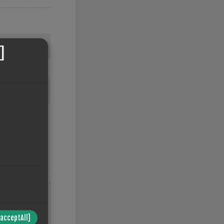
]
/acceptAll]