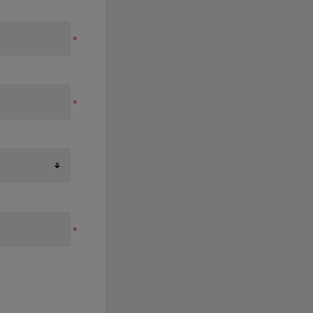
*
*
*