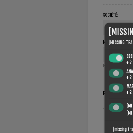
SOCIÉTÉ:
[MISSI
NUMÉRO DE TVA:
[MISSING TRA
ESS
↓
2
NOTE : Entrer le
ANA
↓
2
MA
↓
2
PARAMÈTRES
[MI
[MI
NEWSLETTE
[missing tr