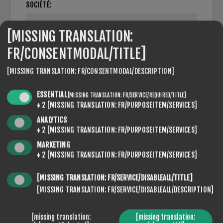
SOCIÉTÉ:
[MISSING TRANSLATION:
FR/CONSENTMODAL/TITLE]
NUMÉRO DE TVA:
[MISSING TRANSLATION: FR/CONSENTMODAL/DESCRIPTION]
NOTE : Entrer le numéro de TVA avec le code du pays
ESSENTIAL
[MISSING TRANSLATION: FR/SERVICE/REQUIRED/TITLE]
(e.g. GB 111 111 11)
↓
2
[MISSING TRANSLATION: FR/PURPOSEITEM/SERVICES]
ANALYTICS
↓
2
[MISSING TRANSLATION: FR/PURPOSEITEM/SERVICES]
PARAMÈTRES
MARKETING
↓
2
[MISSING TRANSLATION: FR/PURPOSEITEM/SERVICES]
[MISSING TRANSLATION: FR/SERVICE/DISABLEALL/TITLE]
[MISSING TRANSLATION: FR/SERVICE/DISABLEALL/DESCRIPTION]
NEWSLETTER
[missing translation:
[missing translation: