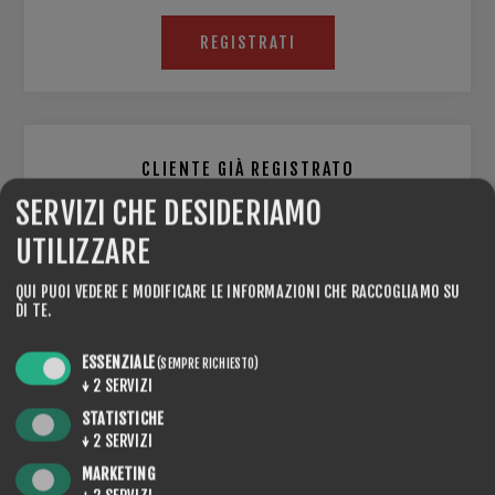
REGISTRATI
CLIENTE GIÀ REGISTRATO
SERVIZI CHE DESIDERIAMO
E-MAIL:
UTILIZZARE
QUI PUOI VEDERE E MODIFICARE LE INFORMAZIONI CHE RACCOGLIAMO SU
DI TE.
PASSWORD:
ESSENZIALE
(SEMPRE RICHIESTO)
↓
2
SERVIZI
STATISTICHE
Resta collegato
Password dimenticata?
↓
2
SERVIZI
MARKETING