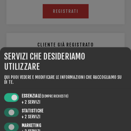
REGISTRATI
CLIENTE GIÀ REGISTRATO
SERVIZI CHE DESIDERIAMO
E-MAIL:
UTILIZZARE
QUI PUOI VEDERE E MODIFICARE LE INFORMAZIONI CHE RACCOGLIAMO SU
DI TE.
PASSWORD:
ESSENZIALE
(SEMPRE RICHIESTO)
↓
2
SERVIZI
STATISTICHE
Resta collegato
Password dimenticata?
↓
2
SERVIZI
MARKETING