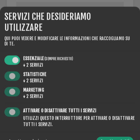
SERVIZI CHE DESIDERIAMO
UTILIZZARE
PARTITA IVA:
QUI PUOI VEDERE E MODIFICARE LE INFORMAZIONI CHE RACCOGLIAMO SU
DI TE.
NOTA: inserire il numero di partita IVA con prefisso
internazionale (ad esempio "IT 111 111 11")
ESSENZIALE
(SEMPRE RICHIESTO)
↓
2
SERVIZI
STATISTICHE
↓
2
SERVIZI
OPZIONI
MARKETING
↓
2
SERVIZI
ATTIVARE O DISATTIVARE TUTTI I SERVIZI
UTILIZZI QUESTO INTERRUTTORE PER ATTIVARE O DISATTIVARE
NEWSLETTER
TUTTI I SERVIZI.