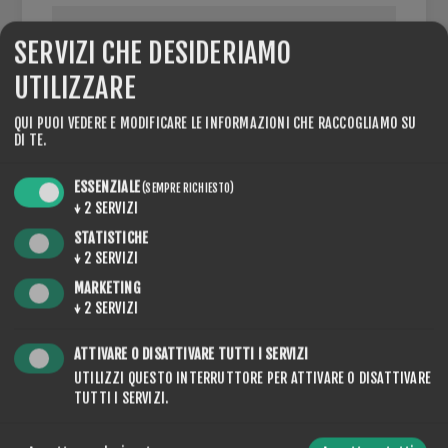
SERVIZI CHE DESIDERIAMO
UTILIZZARE
PARTITA IVA:
QUI PUOI VEDERE E MODIFICARE LE INFORMAZIONI CHE RACCOGLIAMO SU
DI TE.
NOTA: inserire il numero di partita IVA con prefisso
internazionale (ad esempio "IT 111 111 11")
ESSENZIALE
(SEMPRE RICHIESTO)
↓
2
SERVIZI
STATISTICHE
↓
2
SERVIZI
OPZIONI
MARKETING
↓
2
SERVIZI
ATTIVARE O DISATTIVARE TUTTI I SERVIZI
UTILIZZI QUESTO INTERRUTTORE PER ATTIVARE O DISATTIVARE
NEWSLETTER
TUTTI I SERVIZI.