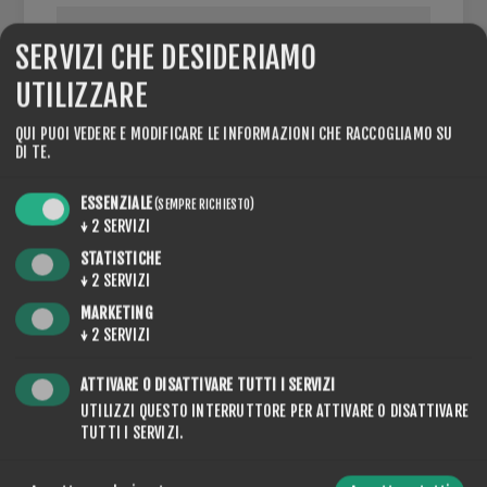
SERVIZI CHE DESIDERIAMO
UTILIZZARE
PARTITA IVA:
QUI PUOI VEDERE E MODIFICARE LE INFORMAZIONI CHE RACCOGLIAMO SU
DI TE.
NOTA: inserire il numero di partita IVA con prefisso
internazionale (ad esempio "IT 111 111 11")
ESSENZIALE
(SEMPRE RICHIESTO)
↓
2
SERVIZI
STATISTICHE
↓
2
SERVIZI
OPZIONI
MARKETING
↓
2
SERVIZI
ATTIVARE O DISATTIVARE TUTTI I SERVIZI
UTILIZZI QUESTO INTERRUTTORE PER ATTIVARE O DISATTIVARE
NEWSLETTER
TUTTI I SERVIZI.