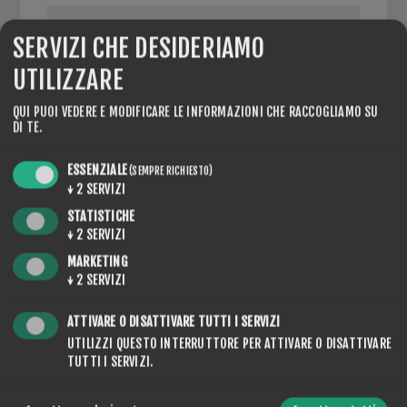
SERVIZI CHE DESIDERIAMO
UTILIZZARE
PARTITA IVA:
QUI PUOI VEDERE E MODIFICARE LE INFORMAZIONI CHE RACCOGLIAMO SU
DI TE.
NOTA: inserire il numero di partita IVA con prefisso
internazionale (ad esempio "IT 111 111 11")
ESSENZIALE
(SEMPRE RICHIESTO)
↓
2
SERVIZI
STATISTICHE
↓
2
SERVIZI
OPZIONI
MARKETING
↓
2
SERVIZI
ATTIVARE O DISATTIVARE TUTTI I SERVIZI
UTILIZZI QUESTO INTERRUTTORE PER ATTIVARE O DISATTIVARE
NEWSLETTER
TUTTI I SERVIZI.