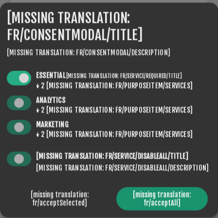
[MISSING TRANSLATION:
*
FR/CONSENTMODAL/TITLE]
DEMANDE DE RENSEIGNEMENTS:
[MISSING TRANSLATION: FR/CONSENTMODAL/DESCRIPTION]
ESSENTIAL
[MISSING TRANSLATION: FR/SERVICE/REQUIRED/TITLE]
↓
2
[MISSING TRANSLATION: FR/PURPOSEITEM/SERVICES]
*
ANALYTICS
↓
2
[MISSING TRANSLATION: FR/PURPOSEITEM/SERVICES]
MARKETING
↓
2
[MISSING TRANSLATION: FR/PURPOSEITEM/SERVICES]
[MISSING TRANSLATION: FR/SERVICE/DISABLEALL/TITLE]
ENVOYER
[MISSING TRANSLATION: FR/SERVICE/DISABLEALL/DESCRIPTION]
[missing translation:
[missing translation:
fr/acceptSelected]
fr/acceptAll]