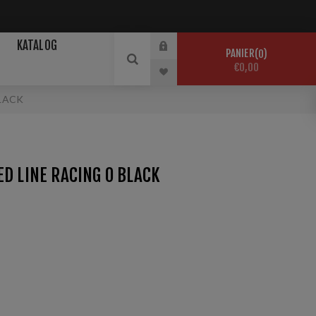
KATALOG
PANIER
0
€0,00
BLACK
ED LINE RACING 0 BLACK
ne formule entièrement nouvelle, sans fluor mais avec
es. Parfait pour la neige humide du printemps.