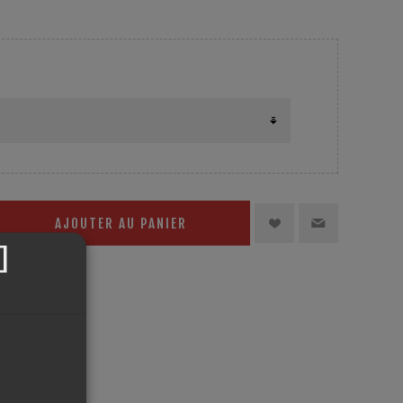
 Temp: 155°C HR : +50%
AJOUTER AU PANIER
]