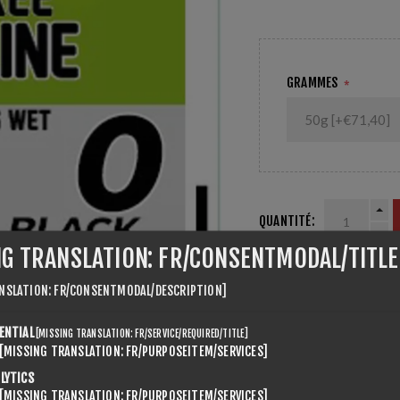
Température : 0°C Fer
GRAMMES
*
QUANTITÉ:
NG TRANSLATION: FR/CONSENTMODAL/TITLE
NSLATION: FR/CONSENTMODAL/DESCRIPTION]
PARTAGER:
ENTIAL
[MISSING TRANSLATION: FR/SERVICE/REQUIRED/TITLE]
[MISSING TRANSLATION: FR/PURPOSEITEM/SERVICES]
LYTICS
[MISSING TRANSLATION: FR/PURPOSEITEM/SERVICES]