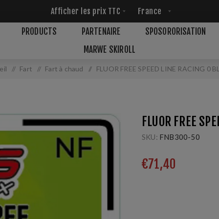
PRODUCTS
PARTENAIRE
SPOSORORISATION
MARWE SKIROLL
eil
/
Fart
/
Fart à chaud
/
FLUOR FREE SPEED LINE RACING 0 
FLUOR FREE SPE
SKU:
FNB300-50
€71,40
nouveau produit avec u
des performances élevé