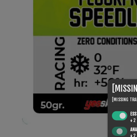
[MISSI
[MISSING TRA
ESS
↓
2
ANA
↓
2