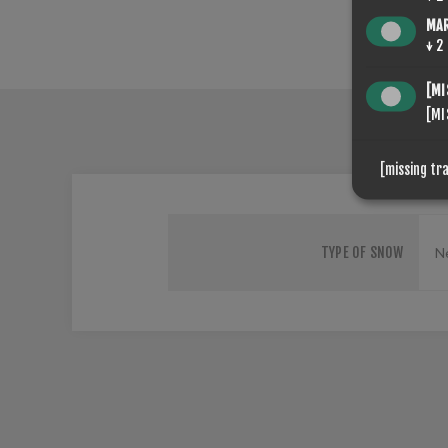
MA
↓
2
[MI
[MI
[missing tr
TYPE OF SNOW
Ne