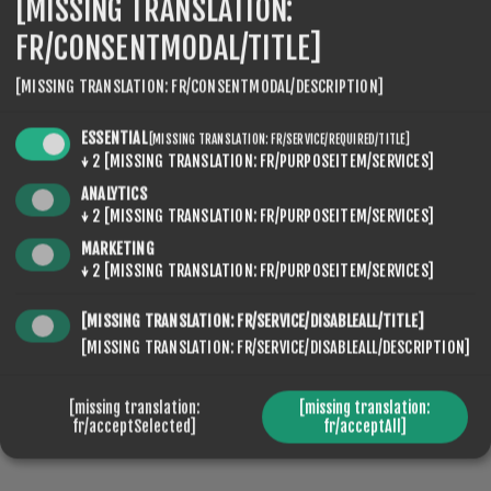
[MISSING TRANSLATION:
FR/CONSENTMODAL/TITLE]
[MISSING TRANSLATION: FR/CONSENTMODAL/DESCRIPTION]
ESSENTIAL
[MISSING TRANSLATION: FR/SERVICE/REQUIRED/TITLE]
SPECIFICATIONS
↓
2
[MISSING TRANSLATION: FR/PURPOSEITEM/SERVICES]
CONTACT US
ANALYTICS
↓
2
[MISSING TRANSLATION: FR/PURPOSEITEM/SERVICES]
MARKETING
↓
2
[MISSING TRANSLATION: FR/PURPOSEITEM/SERVICES]
Neige artificielle, Neige
TYPE OF
[MISSING TRANSLATION: FR/SERVICE/DISABLEALL/TITLE]
SNOW
naturelle, Neige sèche
[MISSING TRANSLATION: FR/SERVICE/DISABLEALL/DESCRIPTION]
[missing translation:
[missing translation:
fr/acceptSelected]
fr/acceptAll]