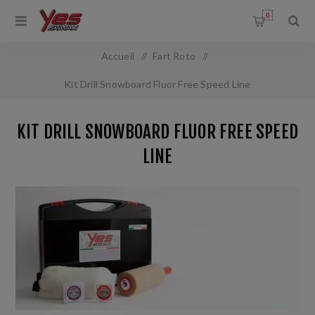
0
Accueil
/
Fart Roto
/
Kit Drill Snowboard Fluor Free Speed Line
KIT DRILL SNOWBOARD FLUOR FREE SPEED
LINE