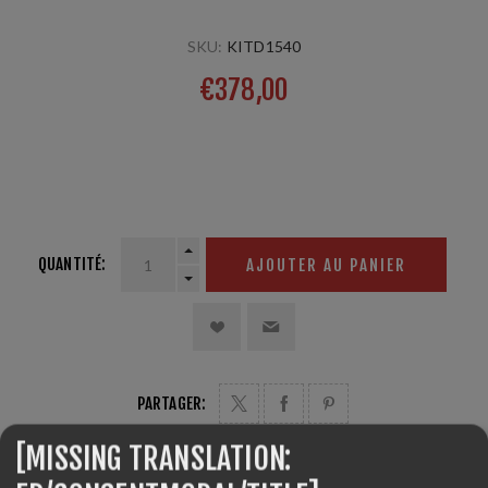
SKU:
KITD1540
€378,00
rouleau de liège Ø89-220mm, manche 220 mm 2 produits
Speed Liner sans fluor Roto 20gr. 2 applicateur en laine
Ø89 220 mm,
QUANTITÉ:
AJOUTER AU PANIER
PARTAGER:
[MISSING TRANSLATION: