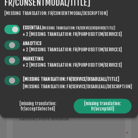
FR/CONSENTMODAL/TITLE]
[MISSING TRANSLATION: FR/CONSENTMODAL/DESCRIPTION]
CONTACT US
ESSENTIAL
[MISSING TRANSLATION: FR/SERVICE/REQUIRED/TITLE]
↓
2
[MISSING TRANSLATION: FR/PURPOSEITEM/SERVICES]
ANALYTICS
NOM ET PRÉNOM
↓
2
[MISSING TRANSLATION: FR/PURPOSEITEM/SERVICES]
MARKETING
*
↓
2
[MISSING TRANSLATION: FR/PURPOSEITEM/SERVICES]
VOTRE ADRESSE EMAIL
[MISSING TRANSLATION: FR/SERVICE/DISABLEALL/TITLE]
[MISSING TRANSLATION: FR/SERVICE/DISABLEALL/DESCRIPTION]
*
[missing translation:
[missing translation:
DEMANDE DE RENSEIGNEMENTS
fr/acceptSelected]
fr/acceptAll]
*