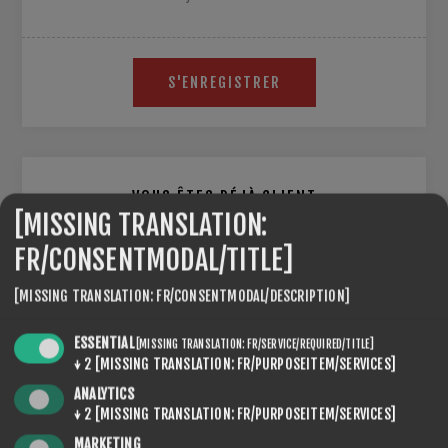
S'ENREGISTRER
VOUS ÊTES DÉJÀ CLIENT
[MISSING TRANSLATION:
E-MAIL:
FR/CONSENTMODAL/TITLE]
[MISSING TRANSLATION: FR/CONSENTMODAL/DESCRIPTION]
MOT DE PASSE:
ESSENTIAL
[MISSING TRANSLATION: FR/SERVICE/REQUIRED/TITLE]
↓
2
[MISSING TRANSLATION: FR/PURPOSEITEM/SERVICES]
ANALYTICS
↓
2
[MISSING TRANSLATION: FR/PURPOSEITEM/SERVICES]
Se souvenir de moi
Mot de passe oublié ?
MARKETING