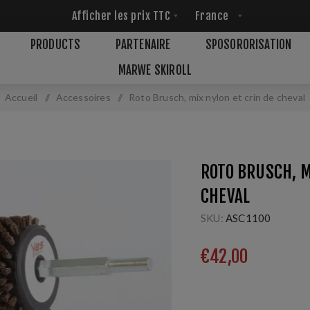
PRODUCTS
PARTENAIRE
SPOSORORISATION
MARWE SKIROLL
Accueil
/
Accessoires
/
Roto Brusch, mix nylon et crin de cheval
ROTO BRUSCH, M
CHEVAL
SKU:
ASC1100
€42,00
6mm; 60 mm