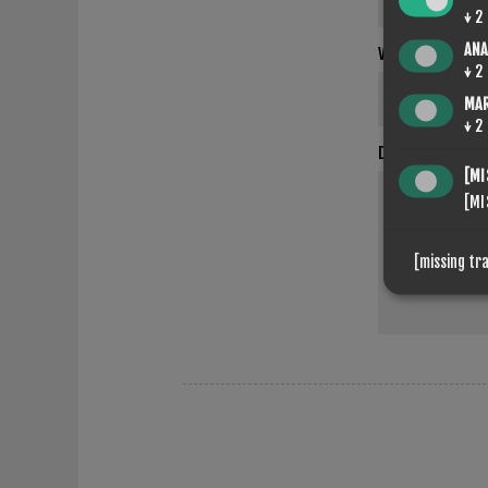
↓
2
ANA
VOTRE ADRESSE 
↓
2
MA
↓
2
DEMANDE DE REN
[MI
[MI
[missing tr