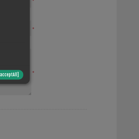
*
*
*
/acceptAll]