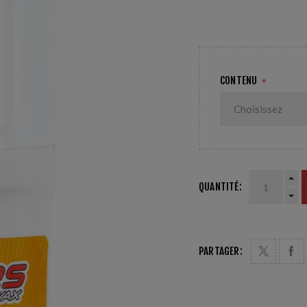
neige. Agiter, appliquer
rotative en nylon doux
CONTENU
*
QUANTITÉ:
PARTAGER: