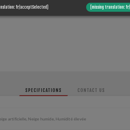
anslation: fr/acceptSelected]
[missing translation: fr
SPECIFICATIONS
CONTACT US
ige artificielle, Neige humide, Humidité élevée