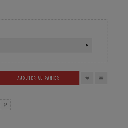
 à l'aide de l'éponge, puis brosser avec la brosse
. Température : 0 °C HR +30 %.
AJOUTER AU PANIER