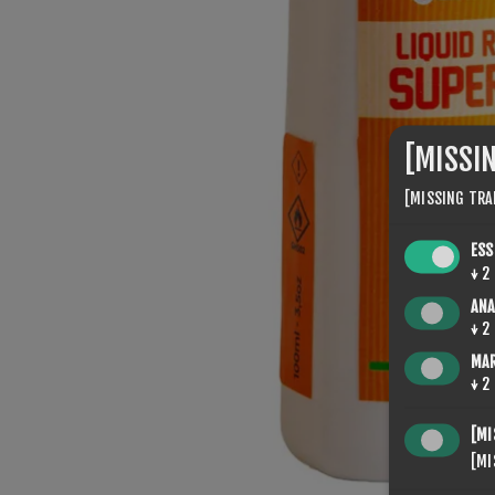
[MISSI
[MISSING TRA
ESS
↓
2
ANA
↓
2
MA
↓
2
[MI
[MI