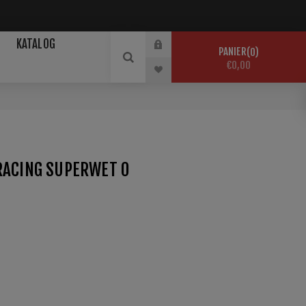
KATALOG
PANIER
0
€0,00
RACING SUPERWET 0
de, adapté au traitement de finition des skis de
onditions de neige mouillée et les gros cristaux de