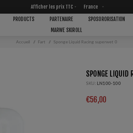
PRODUCTS
PARTENAIRE
SPOSORORISATION
MARWE SKIROLL
Accueil
/
Fart
/
Sponge Liquid Racing superwet 0
SPONGE LIQUID 
SKU:
LN100-100
€56,00
Kit pratique, avec liqui
compétition. Pour les c