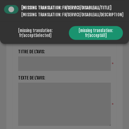
[MISSING TRANSLATION: FR/SERVICE/DISABLEALL/TITLE]
[MISSING TRANSLATION: FR/SERVICE/DISABLEALL/DESCRIPTION]
FERMER LE FORMULAIRE D'EXAMEN
[missing translation:
[missing translation:
fr/acceptSelected]
fr/acceptAll]
Seuls les utilisateurs enregistrés peuvent saisir des
avis
TITRE DE L'AVIS:
*
TEXTE DE L'AVIS:
*