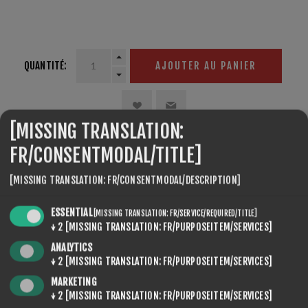
ultimate stretch - lightweight - water-repellent
QUANTITÉ:
AJOUTER AU PANIER
[MISSING TRANSLATION:
FR/CONSENTMODAL/TITLE]
PARTAGER:
[MISSING TRANSLATION: FR/CONSENTMODAL/DESCRIPTION]
ESSENTIAL
[MISSING TRANSLATION: FR/SERVICE/REQUIRED/TITLE]
↓
2
[MISSING TRANSLATION: FR/PURPOSEITEM/SERVICES]
ANALYTICS
REVIEWS
↓
2
[MISSING TRANSLATION: FR/PURPOSEITEM/SERVICES]
MARKETING
CONTACT US
↓
2
[MISSING TRANSLATION: FR/PURPOSEITEM/SERVICES]