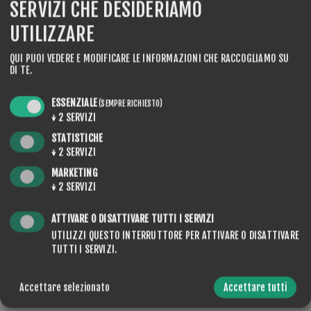
SERVIZI CHE DESIDERIAMO
50wool/50PA maloja
UTILIZZARE
QUI PUOI VEDERE E MODIFICARE LE INFORMAZIONI CHE RACCOGLIAMO SU
DI TE.
COLORE
ESSENZIALE
(SEMPRE RICHIESTO)
↓
2
SERVIZI
STATISTICHE
↓
2
SERVIZI
MARKETING
↓
2
SERVIZI
QUANTITÀ:
ACQUISTA
ATTIVARE O DISATTIVARE TUTTI I SERVIZI
UTILIZZI QUESTO INTERRUTTORE PER ATTIVARE O DISATTIVARE
TUTTI I SERVIZI.
Accettare selezionato
Accettare tutti
CONDIVIDERE: