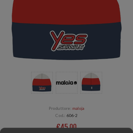
Produttore:
maloja
Cod.:
606-2
€45,00