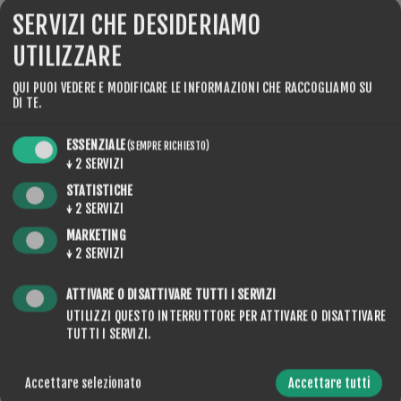
SERVIZI CHE DESIDERIAMO
UTILIZZARE
GRAMMI
*
QUI PUOI VEDERE E MODIFICARE LE INFORMAZIONI CHE RACCOGLIAMO SU
DI TE.
ESSENZIALE
(SEMPRE RICHIESTO)
↓
2
SERVIZI
STATISTICHE
↓
2
SERVIZI
QUANTITÀ:
ACQUISTA
MARKETING
↓
2
SERVIZI
ATTIVARE O DISATTIVARE TUTTI I SERVIZI
UTILIZZI QUESTO INTERRUTTORE PER ATTIVARE O DISATTIVARE
TUTTI I SERVIZI.
CONDIVIDERE:
Accettare selezionato
Accettare tutti