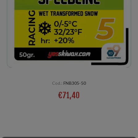
Cod.:
FNB305-50
€71,40
Nuovo prodotto con formulazione totalmente nuova, senza
fluoro ma con alte prestazioni. Per nevi naturale o
artificiali , trasformata con cristallo grosso, con bassa
umidita’ Temp: 0/-5°C Ferro: 155°C HR: +20%