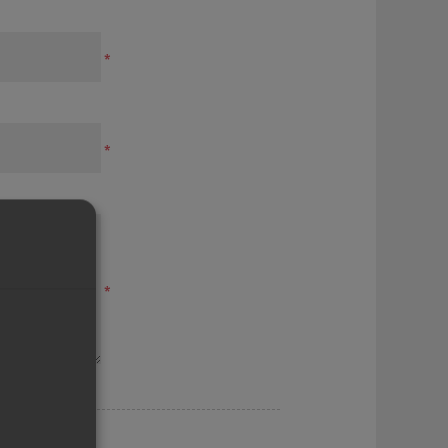
*
*
*