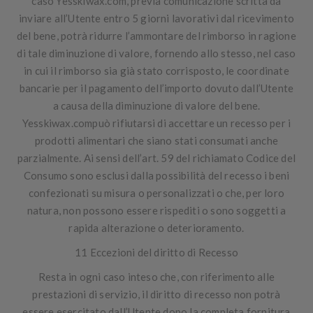
caso Yesskiwax.com, previa comunicazione scritta da
inviare all’Utente entro 5 giorni lavorativi dal ricevimento
del bene, potrà ridurre l’ammontare del rimborso in ragione
di tale diminuzione di valore, fornendo allo stesso, nel caso
in cui il rimborso sia già stato corrisposto, le coordinate
bancarie per il pagamento dell’importo dovuto dall’Utente
a causa della diminuzione di valore del bene.
Yesskiwax.compuò rifiutarsi di accettare un recesso per i
prodotti alimentari che siano stati consumati anche
parzialmente. Ai sensi dell’art. 59 del richiamato Codice del
Consumo sono esclusi dalla possibilità del recesso i beni
confezionati su misura o personalizzati o che, per loro
natura, non possono essere rispediti o sono soggetti a
rapida alterazione o deterioramento.
11 Eccezioni del diritto di Recesso
Resta in ogni caso inteso che, con riferimento alle
prestazioni di servizio, il diritto di recesso non potrà
essere esercitato dall’Utente dopo la completa fornitura