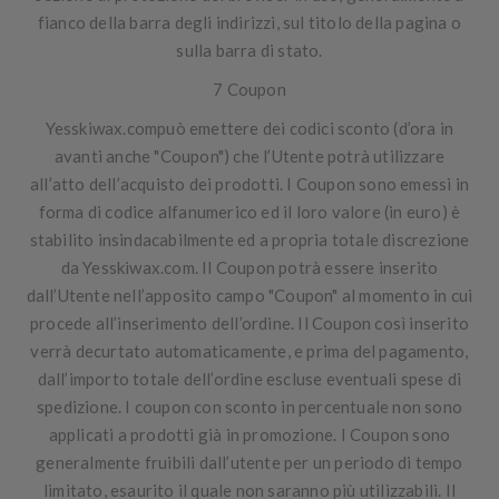
fianco della barra degli indirizzi, sul titolo della pagina o
sulla barra di stato.
7 Coupon
Yesskiwax.compuò emettere dei codici sconto (d’ora in
avanti anche "
Coupon
") che l’Utente potrà utilizzare
all’atto dell’acquisto dei prodotti. I Coupon sono emessi in
forma di codice alfanumerico ed il loro valore (in euro) è
stabilito insindacabilmente ed a propria totale discrezione
da Yesskiwax.com. Il Coupon potrà essere inserito
dall’Utente nell’apposito campo "Coupon" al momento in cui
procede all’inserimento dell’ordine. Il Coupon così inserito
verrà decurtato automaticamente, e prima del pagamento,
dall’importo totale dell’ordine escluse eventuali spese di
spedizione. I coupon con sconto in percentuale non sono
applicati a prodotti già in promozione. I Coupon sono
generalmente fruibili dall’utente per un periodo di tempo
limitato, esaurito il quale non saranno più utilizzabili. Il