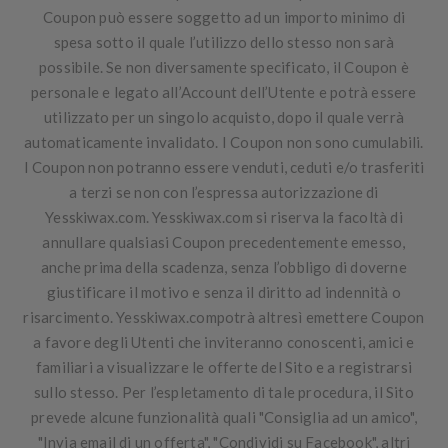
Coupon può essere soggetto ad un importo minimo di
spesa sotto il quale l’utilizzo dello stesso non sarà
possibile. Se non diversamente specificato, il Coupon è
personale e legato all’Account dell’Utente e potrà essere
utilizzato per un singolo acquisto, dopo il quale verrà
automaticamente invalidato. I Coupon non sono cumulabili.
I Coupon non potranno essere venduti, ceduti e/o trasferiti
a terzi se non con l’espressa autorizzazione di
Yesskiwax.com. Yesskiwax.com si riserva la facoltà di
annullare qualsiasi Coupon precedentemente emesso,
anche prima della scadenza, senza l’obbligo di doverne
giustificare il motivo e senza il diritto ad indennità o
risarcimento. Yesskiwax.compotrà altresì emettere Coupon
a favore degli Utenti che inviteranno conoscenti, amici e
familiari a visualizzare le offerte del Sito e a registrarsi
sullo stesso. Per l’espletamento di tale procedura, il Sito
prevede alcune funzionalità quali "Consiglia ad un amico",
"Invia email di un offerta", "Condividi su Facebook", altri