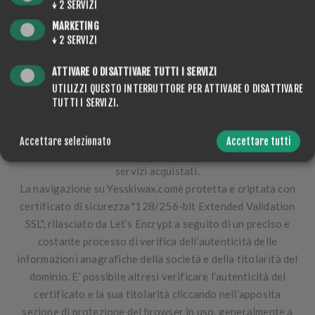
↓
2
SERVIZI
avvenuta, il fornitore del servizio bancario comunica a
MARKETING
Yesskiwax.com
l’esito del pagamento, senza fornire alcuna
↓
2
SERVIZI
informazione sensibile
. Per tale ragione,
Yesskiwax.comnon ha alcun potere sull’eventuale rifiuto
ATTIVARE O DISATTIVARE TUTTI I SERVIZI
della carta di credito utilizzata per il pagamento.
UTILIZZI QUESTO INTERRUTTORE PER ATTIVARE O DISATTIVARE
Yesskiwax.comnon potrà pertanto essere ritenuta in alcun
TUTTI I SERVIZI.
modo responsabile per conseguenze dirette o indirette
derivanti dall’utilizzo della carta di credito da parte
Accettare selezionato
Accettare tutti
dell’utente per eseguire il pagamento dei prodotti e/o
servizi acquistati.
La navigazione su Yesskiwax.com
è protetta e criptata con
certificato di sicurezza "128/256-bit Extended Validation
SSL"
, rilasciato da Let’s Encrypt a seguito di un preciso e
costante processo di verifica dell’autenticità delle
informazioni anagrafiche della società e della titolarità del
dominio. E’ possibile altresì verificare l’autenticità del
certificato e la sua titolarità cliccando nell’apposita
sezione di protezione del browser in uso, generalmente a