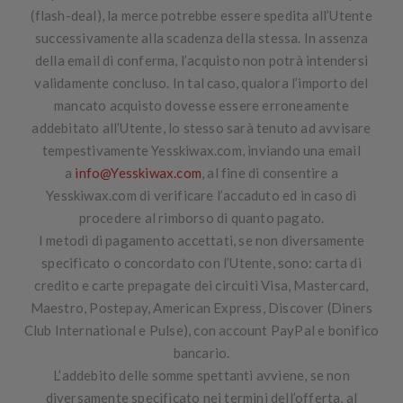
(
flash-deal
), la merce potrebbe essere spedita all’Utente
successivamente alla scadenza della stessa. In assenza
della email di conferma, l’acquisto non potrà intendersi
validamente concluso. In tal caso, qualora l’importo del
mancato acquisto dovesse essere erroneamente
addebitato all’Utente, lo stesso sarà tenuto ad avvisare
tempestivamente Yesskiwax.com, inviando una email
a
info@Yesskiwax.com
, al fine di consentire a
Yesskiwax.com di verificare l’accaduto ed in caso di
procedere al rimborso di quanto pagato.
I metodi di pagamento accettati, se non diversamente
specificato o concordato con l’Utente, sono:
carta di
credito e carte prepagate dei circuiti Visa, Mastercard,
Maestro, Postepay, American Express, Discover (Diners
Club International e Pulse), con account PayPal e bonifico
bancario
.
L’addebito delle somme spettanti avviene, se non
diversamente specificato nei termini dell’offerta, al