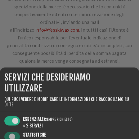
spedizione della merce, è necessario che lo comunichi
tempestivamente ed entro i termini di evasione degli
ordinativi, inviando una mail
all’indirizzo
info@Yesskiwax.com
. In tutti i casi l’Utente è
l’unico responsabile per l’eventuale indicazione di
generalità o indirizzo di consegna errati e/o incompleti, con
conseguente possibilità di perdita della somma pagata
qualora la merce venga consegnata ad estranei.
6 Sicurezza nelle transazioni
SERVIZI CHE DESIDERIAMO
Yesskiwax.comè molto attento alla sicurezza dei propri
UTILIZZARE
Utenti.
Yesskiwax.com non tratta e non conserva i dati dei
titoli di pagamento (p.e.: numeri delle carte di credito), i
QUI PUOI VEDERE E MODIFICARE LE INFORMAZIONI CHE RACCOGLIAMO SU
DI TE.
quali sono trattati e/o conservati dai relativi fornitori del
servizio di pagamento. L’effettivo pagamento avviene
ESSENZIALE
(SEMPRE RICHIESTO)
infatti attraverso campi di inserimento dei dati di
↓
2
SERVIZI
pagamento protetti e criptati, serviti direttamente dal
STATISTICHE
servizio di pagamento Stripe e Papyap. Solo a transazione