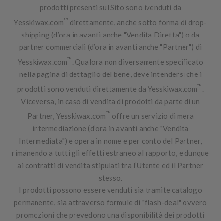
prodotti presenti sul Sito sono ivenduti da
™
Yesskiwax.com
direttamente, anche sotto forma di
drop-
shipping
(d’ora in avanti anche "
Vendita Diretta
") o da
partner commerciali (d’ora in avanti anche "
Partner
") di
™
Yesskiwax.com
. Qualora non diversamente specificato
nella pagina di dettaglio del bene, deve intendersi che i
™
prodotti sono venduti direttamente da Yesskiwax.com
.
Viceversa, in caso di vendita di prodotti da parte di un
™
Partner, Yesskiwax.com
offre un servizio di mera
intermediazione (d’ora in avanti anche "
Vendita
Intermediata
") e opera in nome e per conto del Partner,
rimanendo a tutti gli effetti estraneo al rapporto, e dunque
ai contratti di vendita stipulati tra l’Utente ed il Partner
stesso.
I prodotti possono essere venduti sia tramite catalogo
permanente, sia attraverso formule di "
flash-deal
" ovvero
promozioni che prevedono una disponibilità dei prodotti