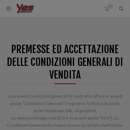
0
PREMESSE ED ACCETTAZIONE
DELLE CONDIZIONI GENERALI DI
VENDITA
Le presenti condizioni generali di contratto (d’ora in avanti
anche "
Condizioni Generali
") regolano l’offerta da parte
della
Yesskiwax SRL
di prodotti
su
www.yesskiwax.com
(d’ora in avanti anche "
Sito
"). Le
Condizioni Generali dovranno essere accettate dall’Utente