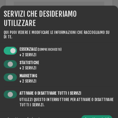
SERVIZI CHE DESIDERIAMO
UTILIZZARE
PARTITA IVA:
QUI PUOI VEDERE E MODIFICARE LE INFORMAZIONI CHE RACCOGLIAMO SU
DI TE.
NOTA: inserire il numero di partita IVA con prefisso
internazionale (ad esempio "IT 111 111 11")
ESSENZIALE
(SEMPRE RICHIESTO)
↓
2
SERVIZI
STATISTICHE
↓
2
SERVIZI
OPZIONI
MARKETING
↓
2
SERVIZI
ATTIVARE O DISATTIVARE TUTTI I SERVIZI
UTILIZZI QUESTO INTERRUTTORE PER ATTIVARE O DISATTIVARE
NEWSLETTER
TUTTI I SERVIZI.