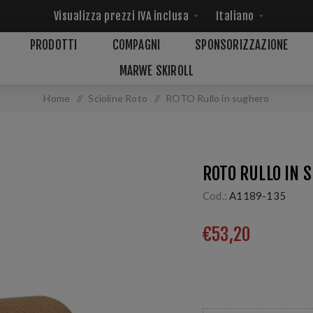
PRODOTTI
COMPAGNI
SPONSORIZZAZIONE
MARWE SKIROLL
Home
/
Scioline Roto
/
ROTO Rullo in sughero
ROTO RULLO IN 
Cod.:
A1189-135
€53,20
Diametro 89 / 135 mm