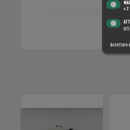
MA
↓
2
ATT
UTI
Accettare 