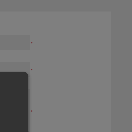
*
*
*