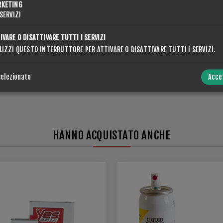
RKETING
SERVIZI
IVARE O DISATTIVARE TUTTI I SERVIZI
INVIA
LIZZI QUESTO INTERRUTTORE PER ATTIVARE O DISATTIVARE TUTTI I SERVIZI.
selezionato
Acce
HANNO ACQUISTATO ANCHE