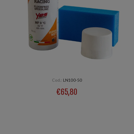
Cod.:
LN100-50
€65,80
Per neve trasformata bagnata e molto resistente. Mixare
bene, spargere il prodotto con la spugna allegata. Dopo 5
minuti lucidare una volta da punta a coda con spazzola
nylon rotante rossa Temp: 0°C HR +30%