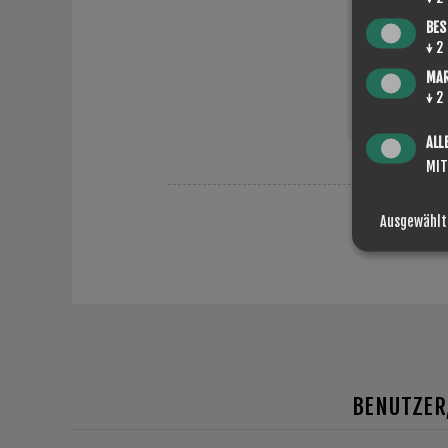
BES
↓
2
MA
↓
2
ALL
MIT
Ausgewählt
BENUTZER,