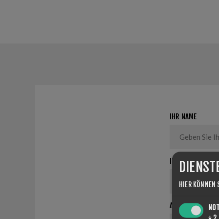
IHR NAME
IHRE E-MAIL
DIENST
HIER KÖNNEN 
ANFRAGE
NO
↓
2