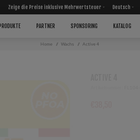
PRODUKTE
PARTNER
SPONSORING
KATALOG
Home
/
Wachs
/
Active 4
ACTIVE 4
Artikelnummer:
FL104
€38,50
Leicht fluoriertes Wa
Temp: 0/-4°C HR 60/95