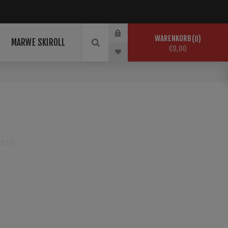
WARENKORB
0
MARWE SKIROLL
€0,00
-150
chs no PFOA für umgewandelten und feuchten Schnee.
% Eisen Temp.: 130°C